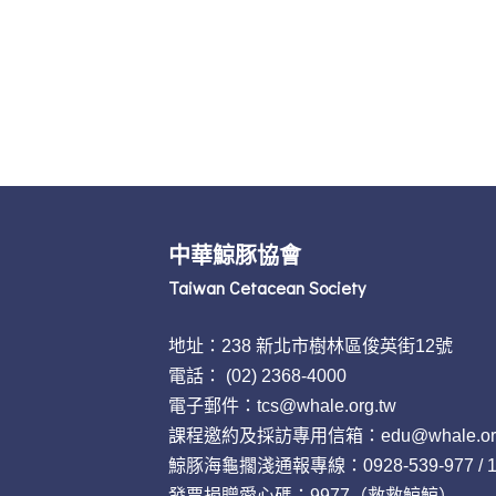
中華鯨豚協會
Taiwan Cetacean Society
地址：238 新北市樹林區俊英街12號
電話：
(02) 2368-4000
電子郵件：tcs@whale.org.tw
課程邀約及採訪專用信箱：edu@whale.org
鯨豚海龜擱淺通報專線：0928-539-977 /
發票捐贈愛心碼
：9977（救救鯨鯨）