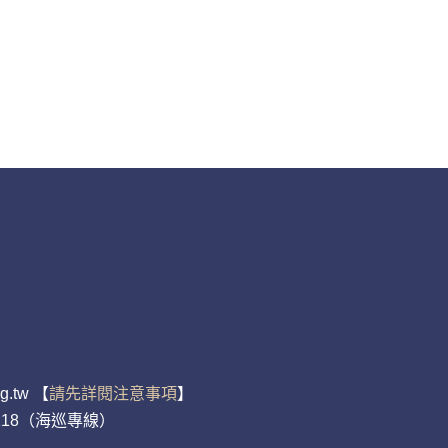
.tw 【
請先詳閱注意事項
】
 118（海巡專線）