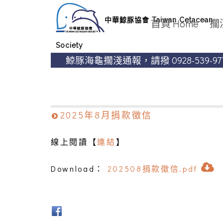
中華鯨豚協會 Taiwan Cetacean
首頁 Home
擱淺
Society
鯨豚海龜擱淺通報，請撥 0928-539-977
鯨豚海龜擱淺通報，請撥 0928-539-977
2025年8月捐款徵信
​線上閱讀【
連結
】
Download：
202508捐款徵信.pdf